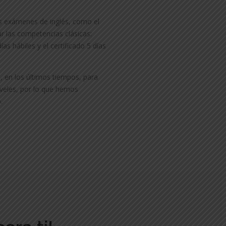
s exámenes de inglés, como el
ar las competencias clásicas:
ías hábiles y el certificado 5 días
, en los últimos tiempos, para
iveles, por lo que hemos
.