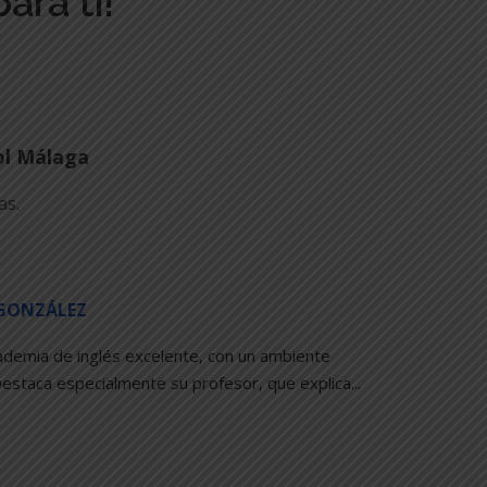
ara ti!
ol Málaga
as.
 GONZÁLEZ
demia de inglés excelente, con un ambiente 
Destaca especialmente su profesor, que explica
... 