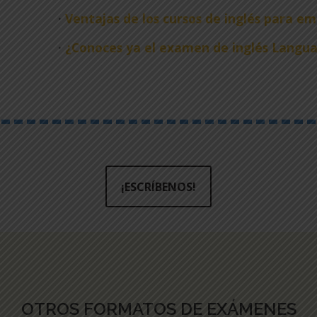
·
Ventajas de los cursos de inglés para e
·
¿Conoces ya el examen de inglés Langu
¡ESCRÍBENOS!
OTROS FORMATOS DE EXÁMENES