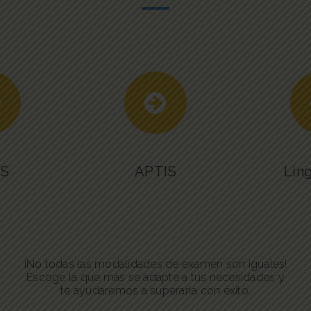
TS
APTIS
Ling
¡No todas las modalidades de examen son iguales!
Escoge la que más se adapte a tus necesidades y
te ayudaremos a superarla con éxito.