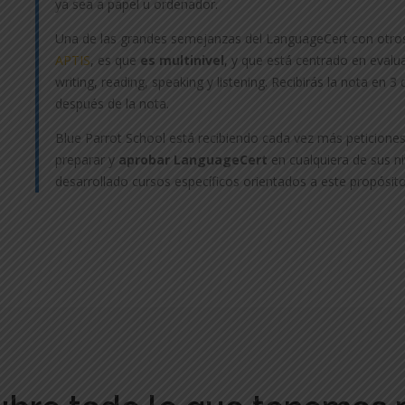
ya sea a papel u ordenador.
Una de las grandes semejanzas del LanguageCert con otro
APTIS
, es que
es multinivel
, y que está centrado en evalu
writing, reading, speaking y listening. Recibirás la nota en 3 d
después de la nota.
Blue Parrot School está recibiendo cada vez más peticiones
preparar y
aprobar LanguageCert
en cualquiera de sus n
desarrollado cursos específicos orientados a este propósito