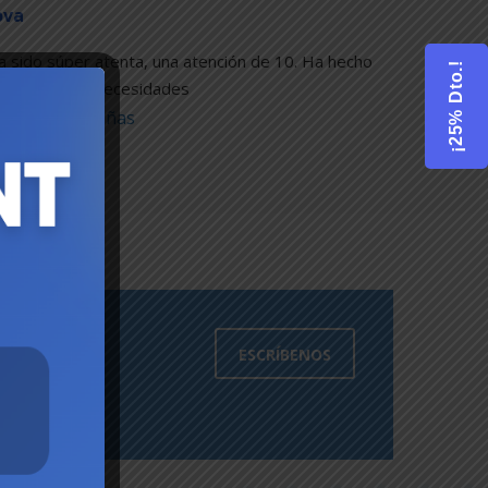
ova
a sido súper atenta, una atención de 10. Ha hecho 
¡25% Dto.!
aptarse a mis necesidades
Más reseñas
ESCRÍBENOS