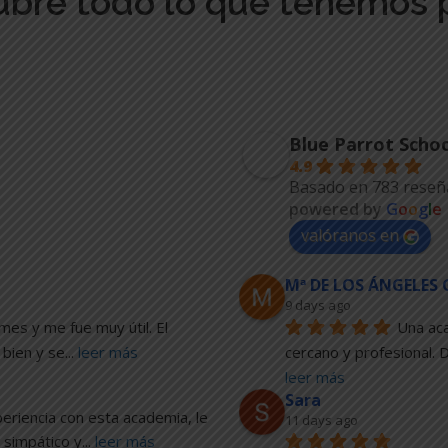
bre todo lo que tenemos p
Blue Parrot Scho
4.9
Basado en 783 reseñ
powered by
G
o
o
g
l
e
valóranos en
Mª DE LOS ÁNGELES
9 days ago
mes y me fue muy útil. El 
Una aca
 bien y se
... 
leer más
cercano y profesional. 
leer más
Sara
riencia con esta academia, le 
11 days ago
 simpático y
... 
leer más