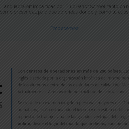
s LanguageCert impartidas por Blue Parrot School, tanto en 
como presencial, para que aprendas donde y como tú elijas
¡Empecemos!
Con
centros de operaciones en más de 200 países
, La
inglés diseñada por la organización británica del mismo nombr
t
de los alumnos dentro de los estándares de calidad del M
Actualmente está reconocido por multitud de asociacione
S
Se trata de un examen dirigido a personas mayores de 12 a
no nativos, estén estudiando el idioma y necesiten certificar
o puesto de trabajo. Una de las grandes ventajas del Lang
online
, desde el lugar del mundo que prefieras, aunque ta