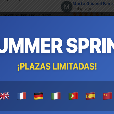
Marta Gibanel Fant
22 days ago
Paula h
cia con William. Fue un curso 
todo lo posible por ad
ccesible y
... 
leer más
ES?
pecializados en Madrid (Retiro) y Málaga (Teatinos).