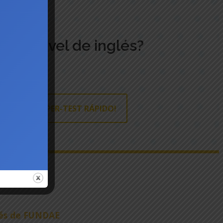
s tu nivel de inglés?
 NUESTRO SUPER-TEST RÁPIDO!
vés de FUNDAE