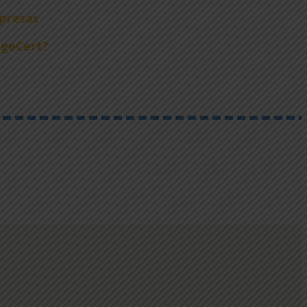
mpresas
ageCert?