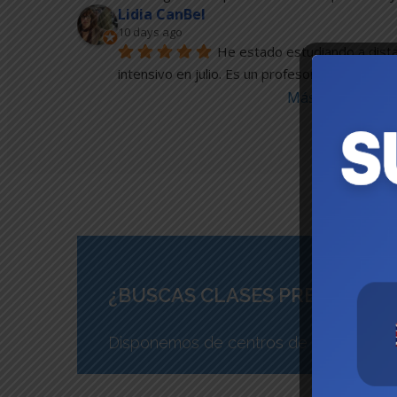
Lidia CanBel
10 days ago
He estado estudiando a distan
intensivo en julio. Es un profesor excelente, a
Más reseñas
¿BUSCAS CLASES PRESENCIAL
Disponemos de centros de enseñanza es