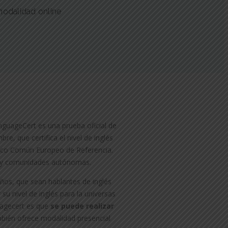
modalidad online
.
nguageCert es una prueba oficial de
e, que certifica el nivel de inglés
arco Común Europeo de Referencia.
s y comunidades autónomas.
ños, que sean hablantes de inglés
 su nivel de inglés para la universas
uagecert es que
se puede realizar
mbién ofrece modalidad presencial