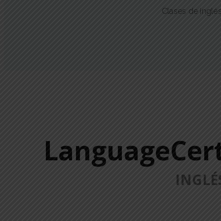
Clases de inglé
LanguageCer
INGLÉ