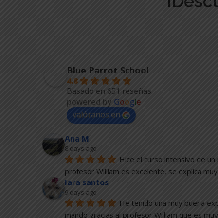
¡Descu
Blue Parrot School
4.8
Basado en 651 reseñas.
powered by
G
o
o
g
l
e
valóranos en
Ana M
8 days ago
Hice el curso intensivo de un 
profesor William es excelente, se explica muy
lara santos
9 days ago
He tenido una muy buena expe
mando gracias al profesor William que es muy