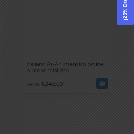
¡25% Dto.!
EN
LA
PÁGINA
DE
PRODUCTO
Italiano A1-A2 Intensivo online
€
249,00
o presencial 28h
ESTE
€
249,00
Desde:
PRODUCTO
TIENE
MÚLTIPLES
VARIANTES.
LAS
OPCIONES
SE
PUEDEN
ELEGIR