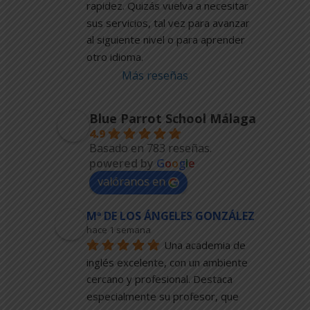
rapidez. Quizás vuelva a necesitar 
sus servicios, tal vez para avanzar 
al siguiente nivel o para aprender 
otro idioma.
Más reseñas
Blue Parrot School Málaga
4.9
Basado en 783 reseñas.
powered by
G
o
o
g
l
e
valóranos en
Mª DE LOS ÁNGELES GONZÁLEZ
hace 1 semana
Una academia de 
inglés excelente, con un ambiente 
cercano y profesional. Destaca 
especialmente su profesor, que 