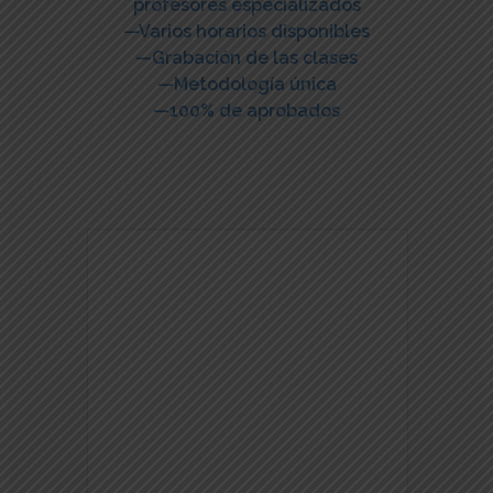
profesores especializados
—Varios horarios disponibles
—Grabación de las clases
—Metodología única
—100% de aprobados