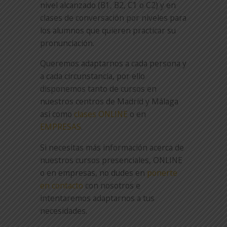
nivel alcanzado (B1, B2, C1 o C2) y en
clases de conversación por niveles para
los alumnos que quieren practicar su
pronunciación.
Queremos adaptarnos a cada persona y
a cada circunstancia, por ello
disponemos tanto de cursos en
nuestros centros de Madrid y Málaga
así como
clases ONLINE
o en
EMPRESAS
.
Si necesitas más información acerca de
nuestros cursos presenciales, ONLINE
o en empresas, no dudes en
ponerte
en contacto
con nosotros e
intentaremos adaptarnos a tus
necesidades.