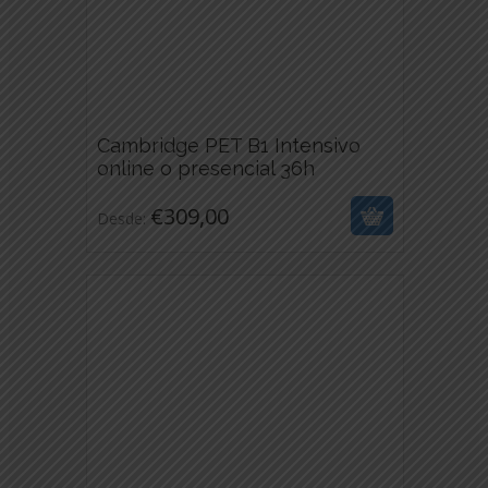
Cambridge PET B1 Intensivo
€
309,00
online o presencial 36h
ESTE
€
309,00
Desde:
PRODUCTO
TIENE
MÚLTIPLES
VARIANTES.
LAS
OPCIONES
SE
PUEDEN
ELEGIR
EN
LA
PÁGINA
DE