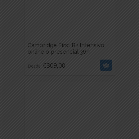
PRODUCTO
Cambridge First B2 Intensivo
€
309,00
online o presencial 36h
ESTE
€
309,00
Desde:
PRODUCTO
TIENE
MÚLTIPLES
VARIANTES.
LAS
OPCIONES
SE
PUEDEN
ELEGIR
EN
LA
PÁGINA