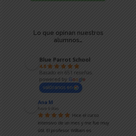
OPCIONES
SE
PUEDEN
ELEGIR
EN
LA
Lo que opinan nuestros
PÁGINA
alumnos…
DE
PRODUCTO
Blue Parrot School
4.8
Basado en 651 reseñas.
powered by
G
o
o
g
l
e
valóranos en
Ana M
hace 6 días
Hice el curso 
intensivo de un mes y me fue muy 
útil. El profesor William es 