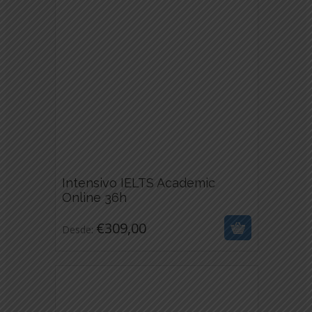
PUEDEN
ELEGIR
EN
LA
PÁGINA
DE
PRODUCTO
Intensivo IELTS Academic
€
309,00
Online 36h
ESTE
€
309,00
Desde:
PRODUCTO
TIENE
MÚLTIPLES
VARIANTES.
LAS
OPCIONES