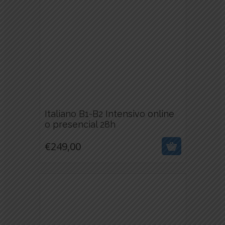
EN
LA
PÁGINA
DE
PRODUCTO
Italiano B1-B2 Intensivo online
€
249,00
o presencial 28h
ESTE
€
249,00
PRODUCTO
TIENE
MÚLTIPLES
VARIANTES.
LAS
OPCIONES
SE
PUEDEN