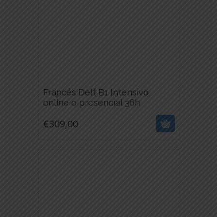
PÁGINA
DE
PRODUCTO
Francés Delf B1 Intensivo
€
309,00
online o presencial 36h
ESTE
€
309,00
PRODUCTO
TIENE
MÚLTIPLES
VARIANTES.
LAS
OPCIONES
SE
PUEDEN
ELEGIR
EN