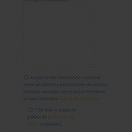
Acepto recibir información comercial
sobre las ofertas y promociones de nuestra
empresa vinculada con el sector formativo,
en base a nuestra
Política de privacidad
.
* He leído y acepto la
política de
protección de
datos
. (requerido)