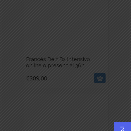
LA
PÁGINA
DE
PRODUCTO
Francés Delf B2 Intensivo
€
309,00
online o presencial 36h
ESTE
€
309,00
PRODUCTO
TIENE
MÚLTIPLES
VARIANTES.
LAS
OPCIONES
SE
PUEDEN
ELEGIR