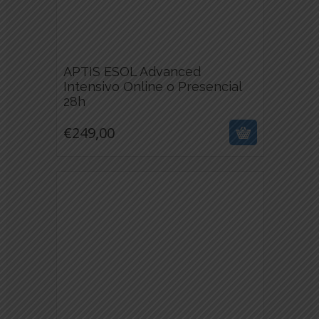
APTIS ESOL Advanced
Intensivo Online o Presencial
€
249,00
28h
ESTE
€
249,00
PRODUCTO
TIENE
MÚLTIPLES
VARIANTES.
LAS
OPCIONES
SE
PUEDEN
ELEGIR
EN
LA
PÁGINA
DE
PRODUCTO