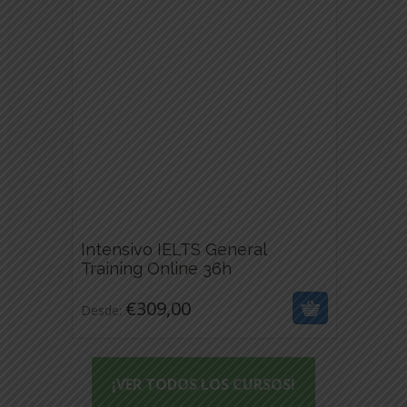
SE
PUEDEN
ELEGIR
EN
LA
PÁGINA
DE
PRODUCTO
Intensivo IELTS General
€
309,00
Training Online 36h
ESTE
€
309,00
Desde:
PRODUCTO
TIENE
MÚLTIPLES
VARIANTES.
¡VER TODOS LOS CURSOS!
LAS