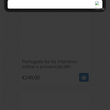
PUEDEN
ELEGIR
EN
LA
PÁGINA
DE
PRODUCTO
Portugués A1-A2 Intensivo
€
249,00
online o presencial 28h
ESTE
€
249,00
PRODUCTO
TIENE
MÚLTIPLES
VARIANTES.
LAS
OPCIONES
SE