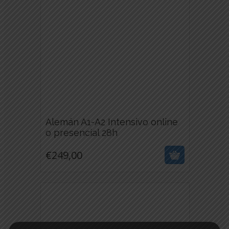
ELEGIR
EN
LA
PÁGINA
DE
PRODUCTO
Alemán A1-A2 Intensivo online
€
249,00
o presencial 28h
ESTE
€
249,00
PRODUCTO
TIENE
MÚLTIPLES
VARIANTES.
LAS
OPCIONES
SE