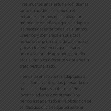
Tras muchos años estudiando idiomas
tanto en academias como en el
extranjero, hemos desarrollado un
método de enseñanza que se adapta a
las necesidades de todos los alumnos.
Creemos y confiamos en que cada
persona tiene un ritmo de aprendizaje
y unas circunstancias que lo hacen
único a la hora de aprender, por ello
cada alumno es diferente y obtiene un
trato personalizado.
Hemos diseñado cursos adaptados a
cada idioma y enfocados pensando en
todas las edades y públicos: niños,
jóvenes, adultos y empresas. Nos
hemos especializado en la obtención de
certificados oficiales que acredite el