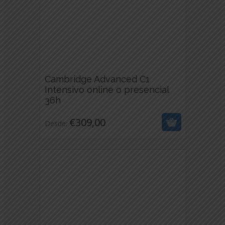
DE
PRODUCTO
Cambridge Advanced C1
Intensivo online o presencial
€
309,00
36h
ESTE
€
309,00
Desde:
PRODUCTO
TIENE
MÚLTIPLES
VARIANTES.
LAS
OPCIONES
SE
PUEDEN
ELEGIR
EN
LA