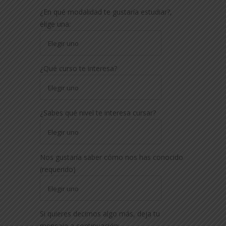
¿En qué modalidad te gustaría estudiar?,
elige una:
¿Qué curso te interesa?
¿Sabes qué nivel te interesa cursar?
Nos gustaría saber cómo nos has conocido
(requerido)
Si quieres decirnos algo más, deja tu
mensaje a continuación: