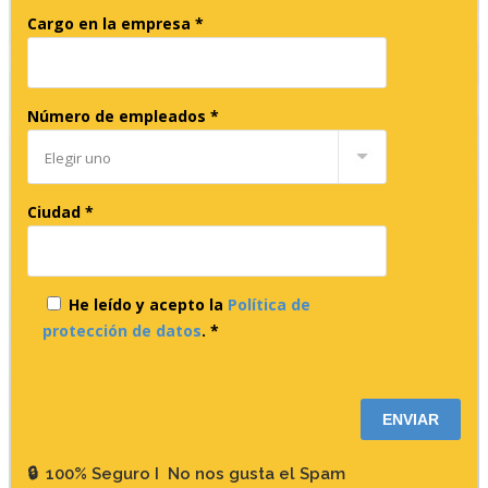
Cargo en la empresa *
Número de empleados *
Ciudad *
He leído y acepto la
Política de
protección de datos
. *
Por
favor,
deja
este
🔒 100% Seguro I No nos gusta el Spam
campo