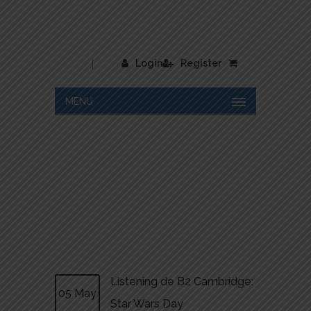
|
Login
Register
MENU
Listening de B2 Cambridge:
05 May
Star Wars Day