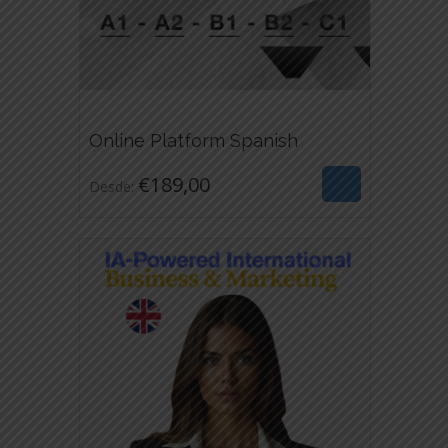
€
189,00
Online Platform Spanish
ESTE
€
189,00
Desde:
PRODUCTO
TIENE
MÚLTIPLES
VARIANTES.
LAS
OPCIONES
SE
PUEDEN
ELEGIR
EN
LA
PÁGINA
DE
PRODUCTO