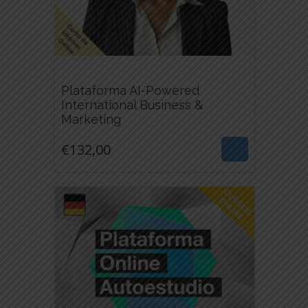
Plataforma AI-Powered
International Business &
€
132,00
Marketing
ESTE
€
132,00
PRODUCTO
TIENE
MÚLTIPLES
VARIANTES.
LAS
OPCIONES
SE
PUEDEN
ELEGIR
EN
LA
PÁGINA