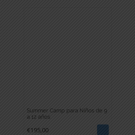
Summer Camp para Niños de 9
€
195,00
a 12 años
ESTE
€
195,00
PRODUCTO