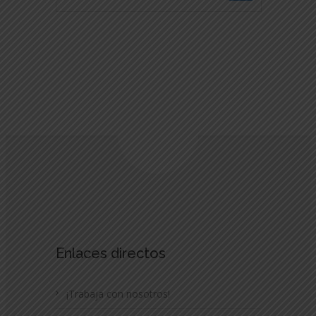
TIENE
MÚLTIPLES
VARIANTES.
LAS
OPCIONES
SE
PUEDEN
ELEGIR
EN
LA
PÁGINA
DE
PRODUCTO
Enlaces directos
¡Trabaja con nosotros!