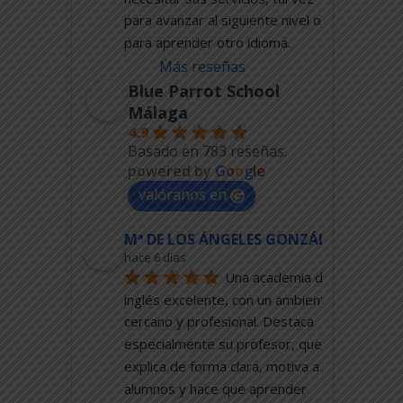
para avanzar al siguiente nivel o 
para aprender otro idioma.
Más reseñas
Blue Parrot School
Málaga
4.9
Basado en 783 reseñas.
powered by
G
o
o
g
l
e
valóranos en
Mª DE LOS ÁNGELES GONZÁLEZ
hace 6 días
Una academia de 
inglés excelente, con un ambiente 
cercano y profesional. Destaca 
especialmente su profesor, que 
explica de forma clara, motiva a los 
alumnos y hace que aprender 