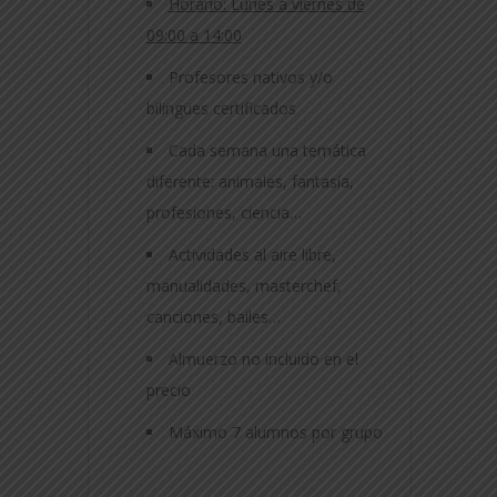
Horario: Lunes a viernes de
09:00 a 14:00
Profesores nativos y/o
bilingües certificados
Cada semana una temática
diferente: animales, fantasía,
profesiones, ciencia…
Actividades al aire libre,
manualidades, masterchef,
canciones, bailes…
Almuerzo no incluido en el
precio
Máximo 7 alumnos por grupo