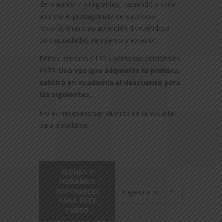
de máximo 7 integrantes, haciendo a cada
alumno el protagonista de su propia
historia, mientras aprenden divirtiéndose
con actividades de interior y exterior.
Primer semana €195 y semanas adicionales
€175.
Una vez que adquieras la primera,
solicita en academia el descuento para
las siguientes.
No es necesario ser alumno de la escuela
para inscribirse.
FECHAS Y
HORARIOS
DISPONIBLES
PARA ESTE
CURSO