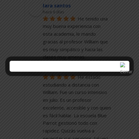
lara santos
hace 6 días
He tenido una 
muy buena experiencia con 
esta academia, le mando 
gracias al profesor William que 
es muy simpático y hacia las 
clases muy amenas.
Lidia CanBel
hace 7 días
He estado 
estudiando a distancia con 
William. Fue un curso intensivo 
en julio. Es un profesor 
excelente, accesible y con quien 
es fácil hablar. La escuela Blue 
Parrot gestionó todo con 
rapidez. Quizás vuelva a 
necesitar sus servicios, tal vez 