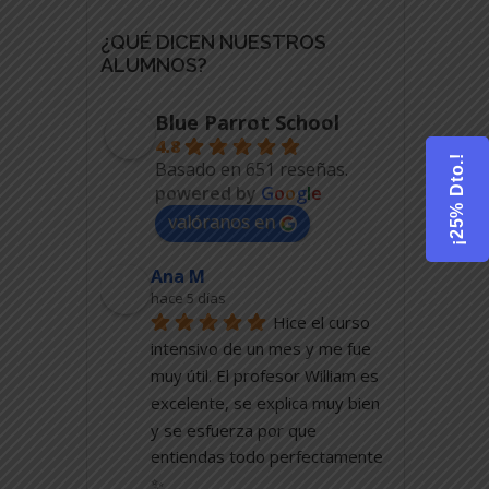
¿QUÉ DICEN NUESTROS
ALUMNOS?
Blue Parrot School
4.8
¡25% Dto.!
Basado en 651 reseñas.
powered by
G
o
o
g
l
e
valóranos en
Ana M
hace 5 días
Hice el curso 
intensivo de un mes y me fue 
muy útil. El profesor William es 
excelente, se explica muy bien 
y se esfuerza por que 
entiendas todo perfectamente 
✨