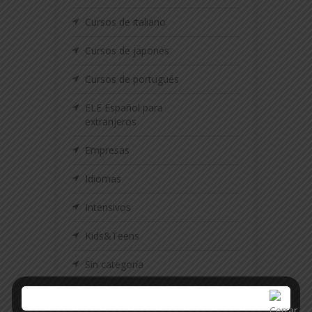
Cursos de italiano
Cursos de japonés
Cursos de portugués
ELE Español para
extranjeros
Empresas
Idiomas
Intensivos
Kids&Teens
Sin categoría