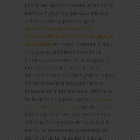
podría ser de otra manera, amamos los
idiomas. Y creemos que este año que
entra no sólo es perfecto para
afianzar y mejorar nuestro
conocimiento en los idiomas que ya
conocemos
en mayor o menor grado,
sino que es también momento de
animarnos a conocer otras lenguas, y
también, con ellas, sus culturas e
incluso fundir propósitos y viajar al país
donde se habla la lengua en la que
empezamos a interesarnos. ¿Nunca te
ha llamado ir a Japón y poder
empezar
a entender poco a poco
qué dicen esos
kanjis tan atractivos que
nos suenan a
chino
? (y nunca mejor dicho, ya que la
escritura japonesa está heredada del
chino) ¿O visitar la gélida y mística