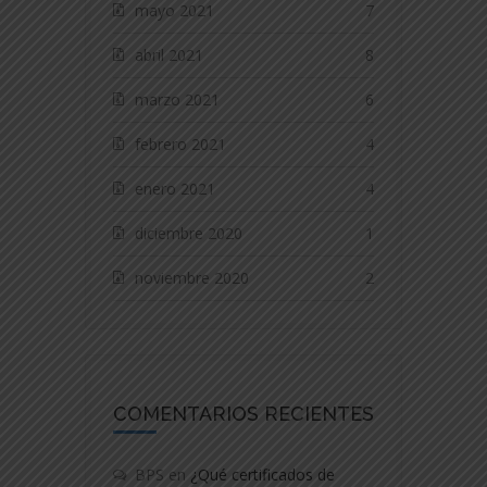
mayo 2021
7
abril 2021
8
marzo 2021
6
febrero 2021
4
enero 2021
4
diciembre 2020
1
noviembre 2020
2
COMENTARIOS RECIENTES
BPS
en
¿Qué certificados de