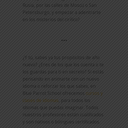
Rusia, por las calles de Moscú o San
Petersburgo, y empezar a adentrarte
en los misterios del cirílico?
***
¿Y tú, sabes ya tus propósitos de año
nuevo? ¿Eres de los que los cuenta o te
los guardas para ti en secreto? Si estás
pensando en animarte con un nuevo
idioma o reforzar los que sabes, en
Blue Parrot School ofrecemos
cursos y
clases de idiomas
, para todos los
idiomas que puedas imaginar. Todos
nuestros profesores están cualificados
y son nativos o bilingües certificados.