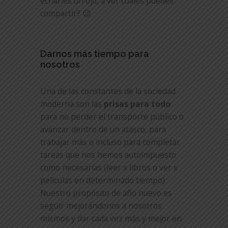
echarles un ojo, a ver cuáles puedes
compartir? 😉
Darnos más tiempo para
nosotros
Una de las constantes de la sociedad
moderna son las
prisas para todo
:
para no perder el transporte público o
avanzar dentro de un atasco, para
trabajar más o incluso para completar
tareas que nos hemos autoimpuesto
como necesarias (leer x libros o ver x
películas en determinado tiempo).
Nuestro propósito de año nuevo es
seguir mejorándonos a nosotros
mismos y dar cada vez más y mejor en