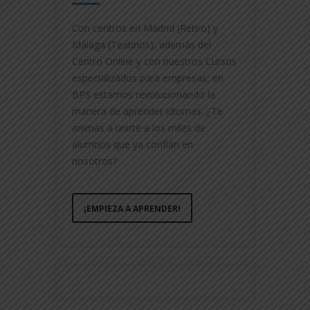
Con centros en Madrid (Retiro) y
Málaga (Teatinos), además del
Centro Online y con nuestros Cursos
especializados para empresas, en
BPS estamos revolucionando la
manera de aprender idiomas. ¿Te
animas a unirte a los miles de
alumnos que ya confían en
nosotros?
¡EMPIEZA A APRENDER!