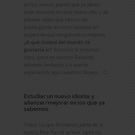
en los nuevos planes que se abren
ante nosotros en este nuevo año, y de
planear viajes que hemos ido
postergando en estos tiempos en
espera de que vengan otros mejores.
¿A qué ciudad del mundo te
gustaría ir?
Nosotros lo tenemos
claro, ¡pero es secreto! Bastante
estamos tentando a la suerte
exponiendo aquí nuestros deseos… 🙂
Estudiar un nuevo idioma y
afianzar/mejorar en los que ya
sabemos
Todos los que formamos parte de la
familia Blue Parrot school, como no