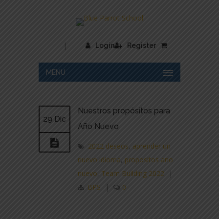
|
Login
Register
MENU
Nuestros propósitos para
29 Dic
Año Nuevo
2022 deseos
,
aprender un
nuevo idioma
,
propositos ano
nuevo
,
Team Building 2022
|
BPS
|
0