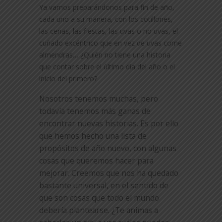
Ya vamos preparándonos para fin de año,
cada uno a su manera, con los cotillones,
las cenas, las fiestas, las uvas o no uvas, el
cuñado excéntrico que en vez de uvas come
almendras… ¿Quién no tiene una historia
que contar sobre el último día del año o el
inicio del primero?
Nosotros tenemos muchas, pero
todavía tenemos más ganas de
encontrar nuevas historias. Es por ello
que hemos hecho una lista de
propósitos de año nuevo, con algunas
cosas que queremos hacer para
mejorar. Creemos que nos ha quedado
bastante universal, en el sentido de
que son cosas que todo el mundo
debería plantearse. ¿Te animas a