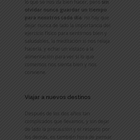
lo que se nos da bien hacer, pero
sin
olvidar nunca guardar un tiempo
para nosotros cada día
: no hay que
dejar nunca de lado la importancia del
ejercicio físico para sentirnos bien y
saludables, la meditación si nos relaja
hacerla, y echar un vistazo a la
alimentación para ver si lo que
comemos nos sienta bien y nos
conviene.
Viajar a nuevos destinos
Después de los dos años tan
complicados que llevamos, y sin dejar
de lado la precaución y el respeto por
los demás, es también hora de pensar