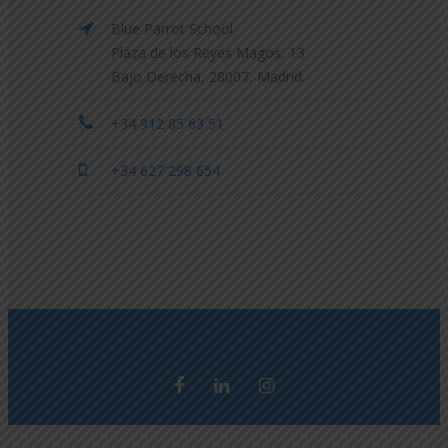
Blue Parrot School.
Plaza de los Reyes Magos, 13
Bajo Derecha, 28007, Madrid.
+34 912 85 63 51
+34 627 298 654