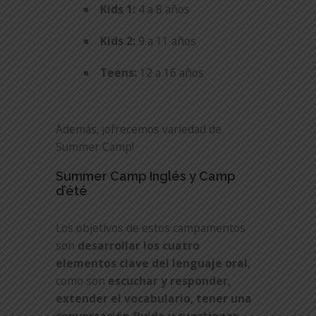
Kids 1:
4 a 8 años
Kids 2:
9 a 11 años
Teens:
12 a 16 años
Además, ¡ofrecemos variedad de
Summer Camp!
Summer Camp Inglés y Camp
d’été
Los objetivos de estos campamentos
son
desarrollar los cuatro
elementos clave del lenguaje oral
,
como son
escuchar y responder,
extender el vocabulario, tener una