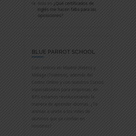
Aida
en
¿Qué certificados de
inglés me hacen falta para las
oposiciones?
BLUE PARROT SCHOOL
Con centros en Madrid (Retiro) y
Málaga (Teatinos), además del
Centro Online y con nuestros Cursos
especializados para empresas, en
BPS estamos revolucionando la
manera de aprender idiomas. ¿Te
animas a unirte a los miles de
alumnos que ya confían en
nosotros?