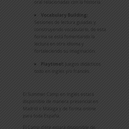
oral relacionadas con la historia.
Vocabulary Building:
Sesiones de lectura guiadas y
construyendo vocabulario, de esta
forma se está fomentando la
lectura en otro idioma y
fortaleciendo su imaginación.
Playtime!:
Juegos didácticos
todo en inglés y/o francés.
El Summer Camp en inglés estará
disponible de manera presencial en
Madrid o Málaga y de forma online
para toda España.
El Camp d’été estará disponible de