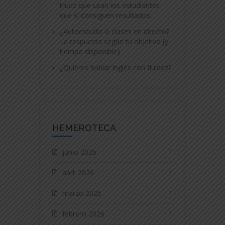
truco que usan los estudiantes
que sí consiguen resultados
¿Autoestudio o clases en directo?
La respuesta según tu objetivo (y
tiempo disponible)
¿Quieres hablar inglés con fluidez?
HEMEROTECA
junio 2026
1
abril 2026
1
marzo 2026
1
febrero 2026
1