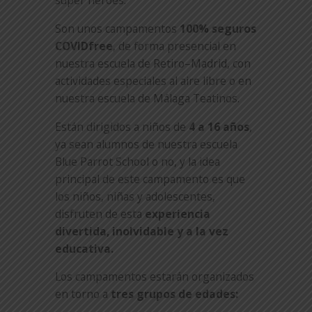
super héroes.
Son unos campamentos
100% seguros
COVIDfree
, de forma presencial en
nuestra escuela de Retiro–Madrid, con
actividades especiales al aire libre o en
nuestra escuela de Málaga Teatinos.
Están dirigidos a niños de
4 a 16 años
,
ya sean alumnos de nuestra escuela
Blue Parrot School o no, y la idea
principal de este campamento es que
los niños, niñas y adolescentes,
disfruten de esta
experiencia
divertida, inolvidable y a la vez
educativa.
Los campamentos estarán organizados
en torno a
tres grupos de edades: