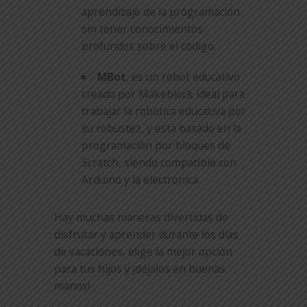
aprendizaje de la programación
sin tener conocimientos
profundos sobre el código.
MBot
, es un robot educativo
creado por Makeblock ideal para
trabajar la robótica educativa por
su robustez, y está basado en la
programación por bloques de
Scratch, siendo compatible con
Arduino y la electrónica.
Hay muchas maneras divertidas de
disfrutar y aprender durante los días
de vacaciones, elige la mejor opción
para tus hijos y ¡déjalos en buenas
manos!