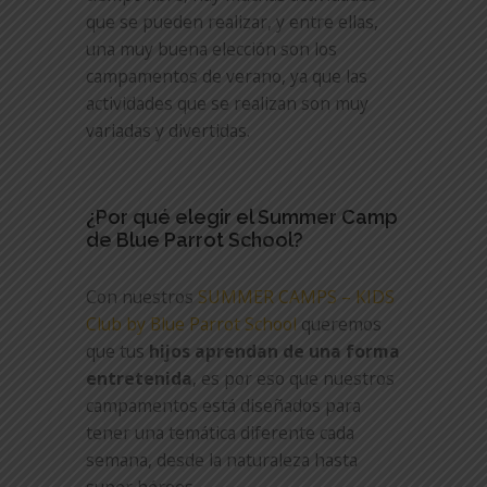
que se pueden realizar, y entre ellas,
una muy buena elección son los
campamentos de verano, ya que las
actividades que se realizan son muy
variadas y divertidas.
¿Por qué elegir el Summer Camp
de Blue Parrot School?
Con nuestros
SUMMER CAMPS – KIDS
Club by Blue Parrot School
queremos
que tus
hijos aprendan de una forma
entretenida
, es por eso que nuestros
campamentos está diseñados para
tener una temática diferente cada
semana, desde la naturaleza hasta