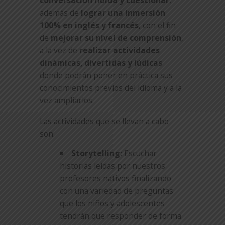
conversación fluida y cuestionar
,
además de
lograr una inmersión
100% en inglés y francés
, con el fin
de
mejorar su nivel de comprensión
,
a la vez de
realizar actividades
dinámicas, divertidas y lúdicas
donde podrán poner en práctica sus
conocimientos previos del idioma y a la
vez ampliarlos.
Las actividades que se llevan a cabo
son:
Storytelling:
Escuchar
historias leídas por nuestros
profesores nativos finalizando
con una variedad de preguntas
que los niños y adolescentes
tendrán que responder de forma