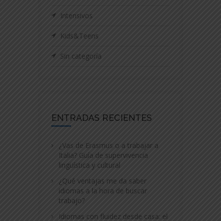
Intensivos
Kids&Teens
Sin categoría
ENTRADAS RECIENTES
¿Vas de Erasmus o a trabajar a
Italia? Guía de supervivencia
lingüística y cultural
¿Qué ventajas me da saber
idiomas a la hora de buscar
trabajo?
Idiomas con fluidez desde casa: el