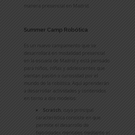
manera presencial en Madrid.
Summer Camp Robótica
Es un nuevo campamento que se
desarrollará en modalidad presencial
en la escuela de Madrid y está pensado
para niños, niñas y adolescentes que
sientan pasión o curiosidad por el
mundo de la robótica. Aquí aprenderán
a desarrollar actividades y contenidos
en torno a dos modelos:
Scratch
, cuya principal
característica consiste en que
permite el desarrollo de
habilidades mentales mediante el