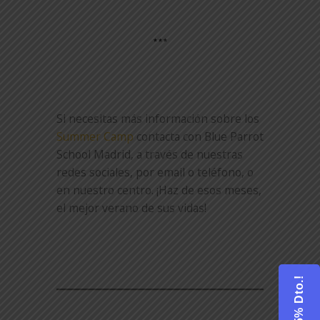
***
Si necesitas más información sobre los
Summer Camp
contacta con Blue Parrot
School Madrid, a través de nuestras
redes sociales, por email o teléfono, o
en nuestro centro. ¡Haz de esos meses,
el mejor verano de sus vidas!
¡25% Dto.!