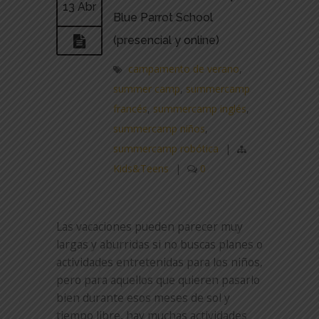
13 Abr
Blue Parrot School
(presencial y online)
campamento de verano
,
summer camp
,
summercamp
francés
,
summercamp inglés
,
summercamp niños
,
summercamp robótica
|
Kids&Teens
|
0
Las vacaciones pueden parecer muy
largas y aburridas si no buscas planes o
actividades entretenidas para los niños,
pero para aquellos que quieren pasarlo
bien durante esos meses de sol y
tiempo libre, hay muchas actividades