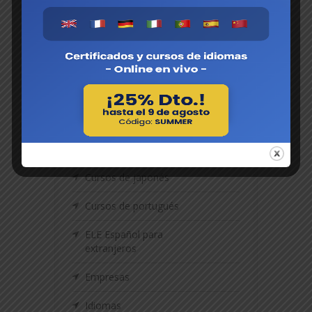
BPS
Cursos de alemán
Cursos de chino
Cursos de francés
Cursos de inglés
Cursos de italiano
Cursos de japonés
Cursos de portugués
ELE Español para
extranjeros
Empresas
Idiomas