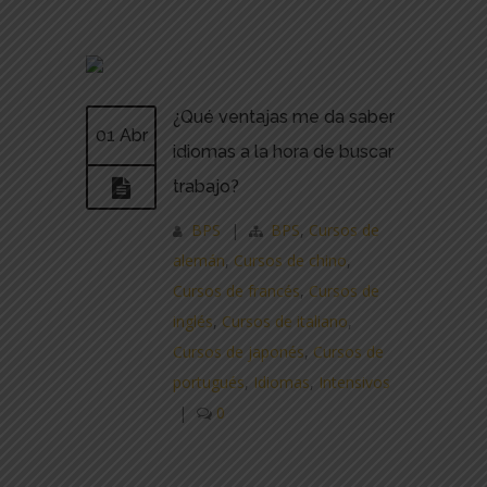
¿Qué ventajas me da saber
01 Abr
idiomas a la hora de buscar
trabajo?
BPS
|
BPS
,
Cursos de
alemán
,
Cursos de chino
,
Cursos de francés
,
Cursos de
inglés
,
Cursos de italiano
,
Cursos de japonés
,
Cursos de
portugués
,
Idiomas
,
Intensivos
|
0