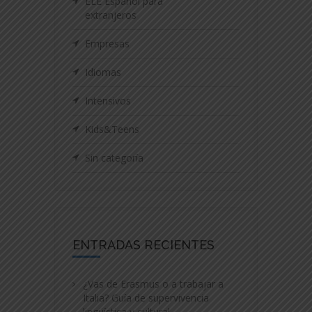
ELE Español para
extranjeros
Empresas
Idiomas
Intensivos
Kids&Teens
Sin categoría
ENTRADAS RECIENTES
¿Vas de Erasmus o a trabajar a
Italia? Guía de supervivencia
lingüística y cultural