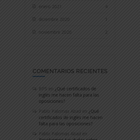
enero 2021
4
diciembre 2020
1
noviembre 2020
2
COMENTARIOS RECIENTES
BPS
en
¿Qué certificados de
inglés me hacen falta para las
oposiciones?
Pablo Palomas Abad
en
¿Qué
certificados de inglés me hacen
falta para las oposiciones?
Pablo Palomas Abad
en
Resolvemos tus dudas sobre