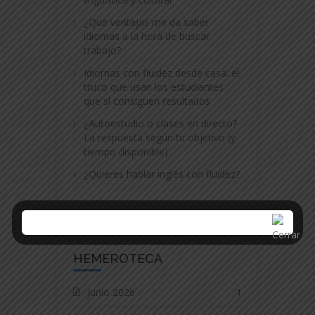
¿Qué ventajas me da saber
idiomas a la hora de buscar
trabajo?
Idiomas con fluidez desde casa: el
truco que usan los estudiantes
que sí consiguen resultados
¿Autoestudio o clases en directo?
La respuesta según tu objetivo (y
tiempo disponible)
¿Quieres hablar inglés con fluidez?
HEMEROTECA
junio 2026
1