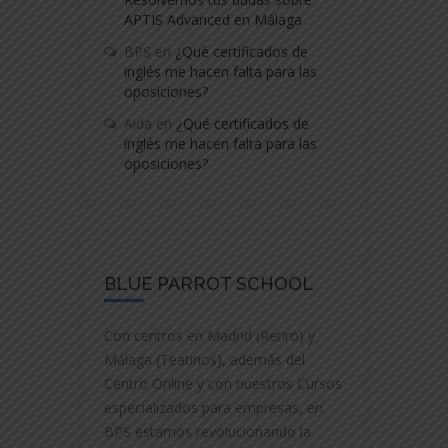
APTIS Advanced en Málaga
BPS
en
¿Qué certificados de
inglés me hacen falta para las
oposiciones?
Aida
en
¿Qué certificados de
inglés me hacen falta para las
oposiciones?
BLUE PARROT SCHOOL
Con centros en Madrid (Retiro) y
Málaga (Teatinos), además del
Centro Online y con nuestros Cursos
especializados para empresas, en
BPS estamos revolucionando la