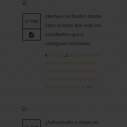
Idiomas con fluidez desde
17 Mar
casa: el truco que usan los
estudiantes que sí
consiguen resultados
BPS
|
BPS
,
Cursos de
alemán
,
Cursos de francés
,
Cursos de inglés
,
Cursos de
italiano
,
Cursos de portugués
,
Idiomas
,
Intensivos
|
0
¿Autoestudio o clases en