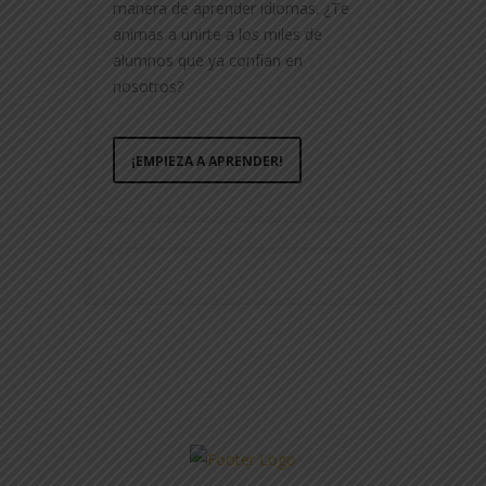
manera de aprender idiomas. ¿Te
animas a unirte a los miles de
alumnos que ya confían en
nosotros?
¡EMPIEZA A APRENDER!