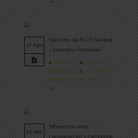
0
Ejercicios de IELTS General
17 Ago
– Incendios Forestales
jake.flatt
|
Ejercicios
,
ielts
,
ingles
|
BPS
,
Cursos
de inglés
,
Idiomas
,
Intensivos
|
0
Diferencias entre
05 Mar
LanguageCert y Cambridge