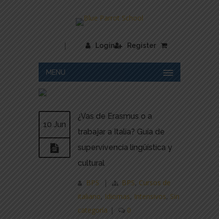
|
Login
Register
MENU
¿Vas de Erasmus o a
10 Jun
trabajar a Italia? Guía de
supervivencia lingüística y
cultural
BPS
|
BPS
,
Cursos de
italiano
,
Idiomas
,
Intensivos
,
Sin
categoría
|
0