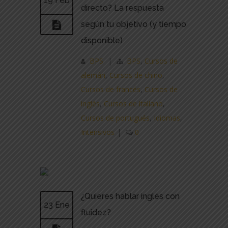
19 Feb
directo? La respuesta
según tu objetivo (y tiempo
disponible)
BPS
|
BPS
,
Cursos de
alemán
,
Cursos de chino
,
Cursos de francés
,
Cursos de
inglés
,
Cursos de italiano
,
Cursos de portugués
,
Idiomas
,
Intensivos
|
0
¿Quieres hablar inglés con
23 Ene
fluidez?