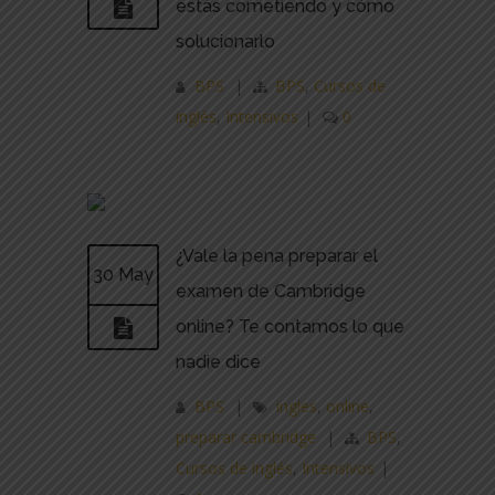
estás cometiendo y cómo
solucionarlo
BPS
|
BPS
,
Cursos de
inglés
,
Intensivos
|
0
¿Vale la pena preparar el
30 May
examen de Cambridge
online? Te contamos lo que
nadie dice
BPS
|
ingles
,
online
,
preparar cambridge
|
BPS
,
Cursos de inglés
,
Intensivos
|