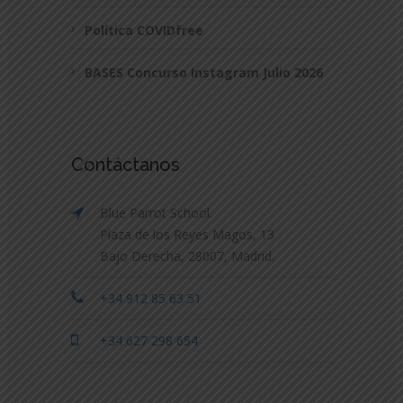
Política COVIDfree
BASES Concurso Instagram Julio 2026
Contáctanos
Blue Parrot School.
Plaza de los Reyes Magos, 13
Bajo Derecha, 28007, Madrid.
+34 912 85 63 51
+34 627 298 654