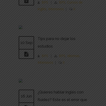
BPS
|
BPS
,
Cursos de
inglés
,
Intensivos
|
0
Tips para no dejar los
10 Sep
estudios
BPS
|
BPS
,
Idiomas
,
Intensivos
|
0
¿Quieres hablar inglés con
16 Jun
fluidez? Este es el error que