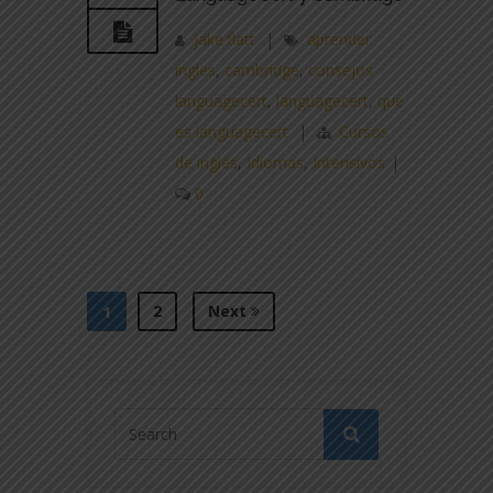
jake.flatt
|
aprender
ingles
,
cambridge
,
consejos
languagecert
,
languagecert
,
que
es languagecert
|
Cursos
de inglés
,
Idiomas
,
Intensivos
|
0
2
Next
1