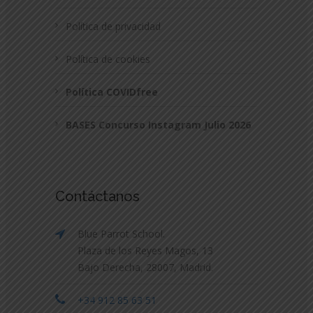
Política de privacidad
Política de cookies
Política COVIDfree
BASES Concurso Instagram Julio 2026
Contáctanos
Blue Parrot School.
Plaza de los Reyes Magos, 13
Bajo Derecha, 28007, Madrid.
+34 912 85 63 51