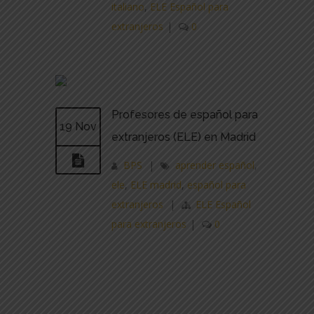
italiano
,
ELE Español para
extranjeros
|
0
Profesores de español para
19 Nov
extranjeros (ELE) en Madrid
BPS
|
aprender español
,
ele
,
ELE madrid
,
español para
extranjeros
|
ELE Español
para extranjeros
|
0