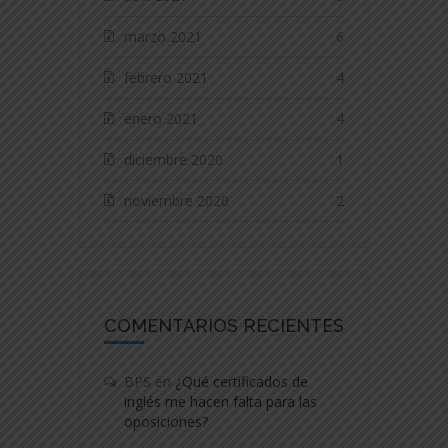
marzo 2021
6
febrero 2021
4
enero 2021
4
diciembre 2020
1
noviembre 2020
2
COMENTARIOS RECIENTES
BPS
en
¿Qué certificados de
inglés me hacen falta para las
oposiciones?