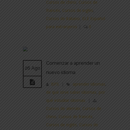
Cursos de chino
,
Cursos de
francés
,
Cursos de inglés
,
Cursos de italiano
,
ELE Español
para extranjeros
|
0
Comenzar a aprender un
26 Ago
nuevo idioma
BPS
|
aprender idiomas
,
de qué sirve saber idiomas
,
por
qué estudiar idiomas
|
Cursos de alemán
,
Cursos de
chino
,
Cursos de francés
,
Cursos de inglés
,
Cursos de