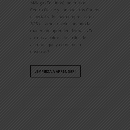
Málaga (Teatinos), además del
Centro Online y con nuestros Cursos
especializados para empresas, en
BPS estamos revolucionando la
manera de aprender idiomas. ¿Te
animas a unirte a los miles de
alumnos que ya confían en
nosotros?
¡EMPIEZA A APRENDER!