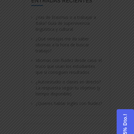
ENTRADAS RECIENTES
¿Vas de Erasmus o a trabajar a
Italia? Guía de supervivencia
lingüística y cultural
¿Qué ventajas me da saber
idiomas a la hora de buscar
trabajo?
Idiomas con fluidez desde casa: el
truco que usan los estudiantes
que sí consiguen resultados
¿Autoestudio o clases en directo?
La respuesta según tu objetivo (y
tiempo disponible)
¿Quieres hablar inglés con fluidez?
¡25% Dto.!