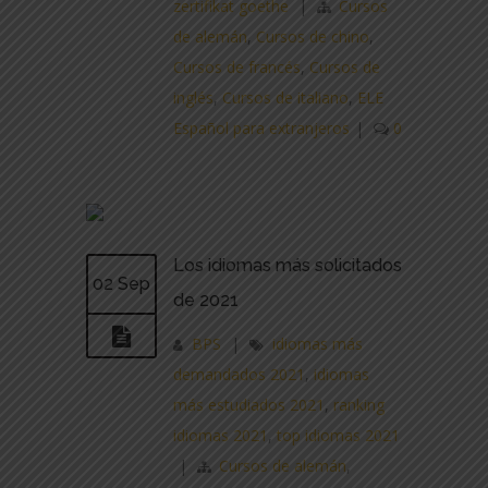
zertifikat goethe
|
Cursos
de alemán
,
Cursos de chino
,
Cursos de francés
,
Cursos de
inglés
,
Cursos de italiano
,
ELE
Español para extranjeros
|
0
Los idiomas más solicitados
02 Sep
de 2021
BPS
|
idiomas más
demandados 2021
,
idiomas
más estudiados 2021
,
ranking
idiomas 2021
,
top idiomas 2021
|
Cursos de alemán
,