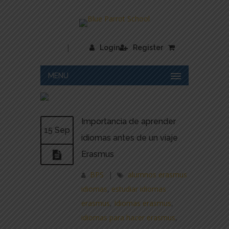
|
Login
Register
MENU
Importancia de aprender
15 Sep
idiomas antes de un viaje
Erasmus
BPS
|
alumnos erasmus
idiomas
,
estudiar idiomas
erasmus
,
Idiomas erasmus
,
idiomas para hacer erasmus
,