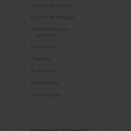
Cursos de japonés
Cursos de portugués
ELE Español para
extranjeros
Empresas
Idiomas
Intensivos
Kids&Teens
Sin categoría