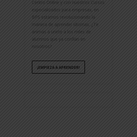
Centro Online y con nuestros Cursos
especializados para empresas, en
BPS estamos revolucionando la
manera de aprender idiomas. ¿Te
animas a unirte a los miles de
alumnos que ya confían en
nosotros?
¡EMPIEZA A APRENDER!