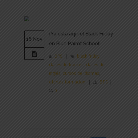
¡Ya está aquí el Black Friday
16 Nov
en Blue Parrot School!
BPS
|
black friday
,
clases de francés
,
clases de
inglés
,
cursos de idiomas
,
ofertas formacion
|
BPS
|
0