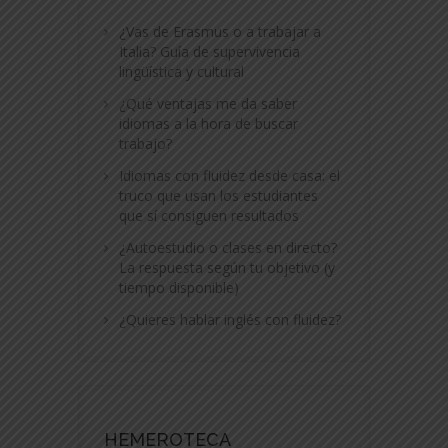
¿Vas de Erasmus o a trabajar a
Italia? Guía de supervivencia
lingüística y cultural
¿Qué ventajas me da saber
idiomas a la hora de buscar
trabajo?
Idiomas con fluidez desde casa: el
truco que usan los estudiantes
que sí consiguen resultados
¿Autoestudio o clases en directo?
La respuesta según tu objetivo (y
tiempo disponible)
¿Quieres hablar inglés con fluidez?
HEMEROTECA