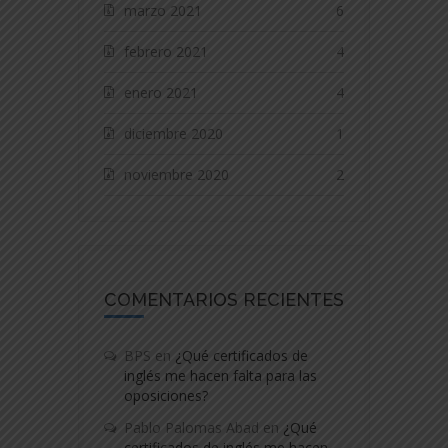
marzo 2021
6
febrero 2021
4
enero 2021
4
diciembre 2020
1
noviembre 2020
2
COMENTARIOS RECIENTES
BPS
en
¿Qué certificados de
inglés me hacen falta para las
oposiciones?
Pablo Palomas Abad
en
¿Qué
certificados de inglés me hacen