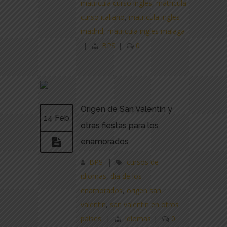
matricula curso ingles
,
matricula
curso italiano
,
matricula ingles
madrid
,
matricula ingles malaga
|
BPS
|
0
Origen de San Valentín y
14 Feb
otras fiestas para los
enamorados
BPS
|
cursos de
idiomas
,
dia de los
enamorados
,
origen san
valentin
,
san valentin en otros
paises
|
Idiomas
|
0