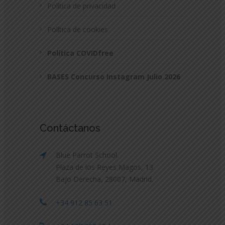
Política de privacidad
Política de cookies
Política COVIDfree
BASES Concurso Instagram Julio 2026
Contáctanos
Blue Parrot School.
Plaza de los Reyes Magos, 13
Bajo Derecha, 28007, Madrid.
+34 912 85 63 51