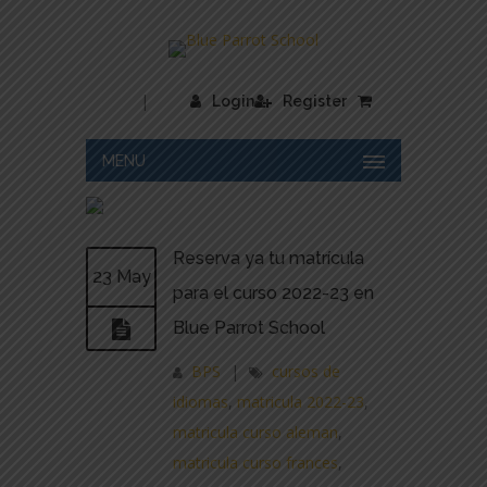
|
Login
Register
MENU
Reserva ya tu matrícula
23 May
para el curso 2022-23 en
Blue Parrot School
BPS
|
cursos de
idiomas
,
matricula 2022-23
,
matricula curso aleman
,
matricula curso frances
,