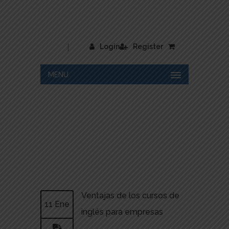
|
Login
Register
MENU
Ventajas de los cursos de
11 Ene
inglés para empresas